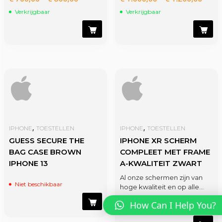
Verkrijgbaar
Verkrijgbaar
,
,
IPHONE
TOESTELLEN
IPHONE
TOESTELLEN
GUESS SECURE THE
IPHONE XR SCHERM
BAG CASE BROWN
COMPLEET MET FRAME
IPHONE 13
A-KWALITEIT ZWART
Al onze schermen zijn van
Niet beschikbaar
hoge kwaliteit en op alle…
How Can I Help You?
Verkrijgbaar