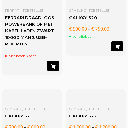
,
,
FERRARI
TOESTELLEN
SAMSUNG
TOESTELLEN
FERRARI DRAADLOOS
GALAXY S20
POWERBANK OF MET
€
500,00
–
€
750,00
KABEL LADEN ZWART
Verkrijgbaar
10000 MAH 2 USB-
POORTEN
Niet beschikbaar
,
,
SAMSUNG
TOESTELLEN
SAMSUNG
TOESTELLEN
GALAXY S21
GALAXY S22
€
700,00
–
€
800,00
€
1.000,00
–
€
1.200,00